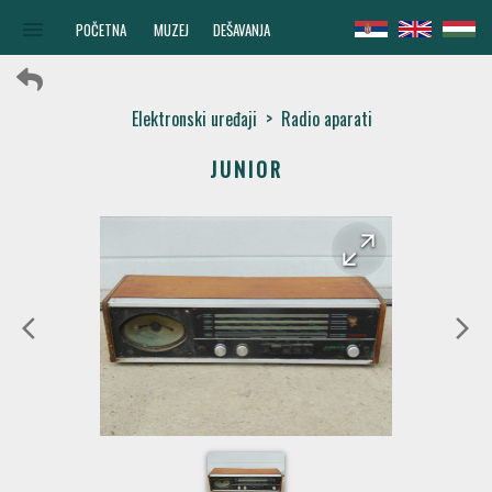
menu
POČETNA
MUZEJ
DEŠAVANJA
Elektronski uređaji
>
Radio aparati
JUNIOR
arrow_forward
arrow_back
arrow_back_ios
arrow_forward_ios