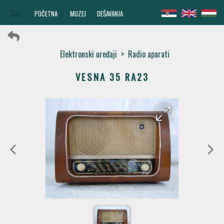
menu
POČETNA
MUZEJ
DEŠAVANJA
Elektronski uređaji
>
Radio aparati
VESNA 35 RA23
arrow_forward
arrow_back
arrow_back_ios
arrow_forward_ios