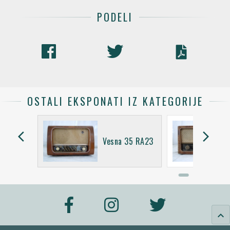
PODELI
OSTALI EKSPONATI IZ KATEGORIJE
arrow_back_ios
arrow_forward_ios
Vesna 35 RA23
keyboard_arrow_up