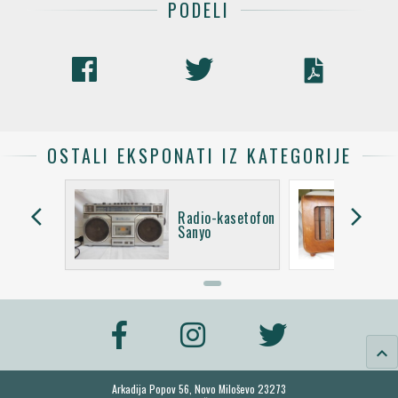
PODELI
OSTALI EKSPONATI IZ KATEGORIJE
arrow_back_ios
arrow_forward_ios
asetofon
Radio-kasetofon
Sanyo
keyboard_arrow_up
Arkadija Popov 56, Novo Miloševo 23273