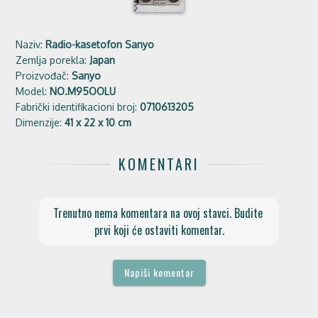
Naziv:
Radio-kasetofon Sanyo
Zemlja porekla:
Japan
Proizvođač:
Sanyo
Model:
NO.M95OOLU
Fabrički identifikacioni broj:
0710613205
Dimenzije:
41 x 22 x 10 cm
KOMENTARI
Trenutno nema komentara na ovoj stavci. Budite 
prvi koji će ostaviti komentar.
Napiši komentar