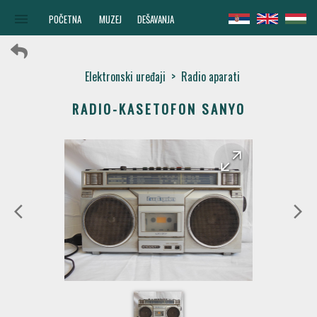
menu
POČETNA
MUZEJ
DEŠAVANJA
Elektronski uređaji
>
Radio aparati
RADIO-KASETOFON SANYO
arrow_forward
arrow_back
arrow_back_ios
arrow_forward_ios