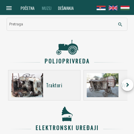
menu
POČETNA
MUZEJ
DEŠAVANJA
search
Pretraga
POLJOPRIVREDA
keyboard_arrow_right
Traktori
Vršali
ELEKTRONSKI UREĐAJI