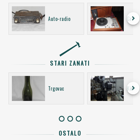
keyboard_arrow_right
Auto-radio
Gramo
STARI ZANATI
keyboard_arrow_right
Trgovac
Kino o
OSTALO