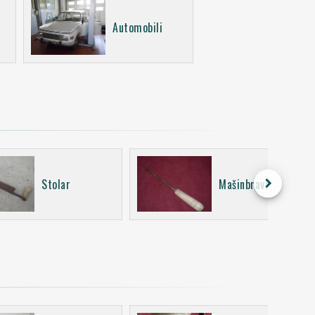
Automobili
keyboard_arrow_right
Stolar
Mašinbravar