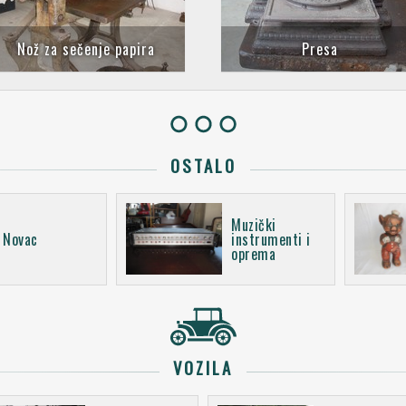
Nož za sečenje papira
Presa
OSTALO
Muzički
Novac
instrumenti i
oprema
VOZILA