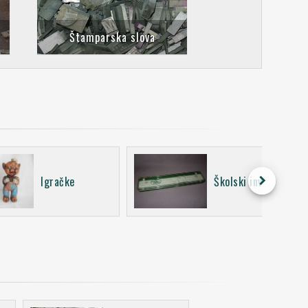
Štamparska slova
keyboard_arrow_right
Igračke
Školski inventar