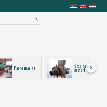
search
Stacionarni
keyboard_arrow_right
Parne mašine
motori