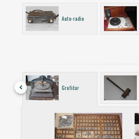
Auto-radio
keyboard_arrow_left
Grafičar