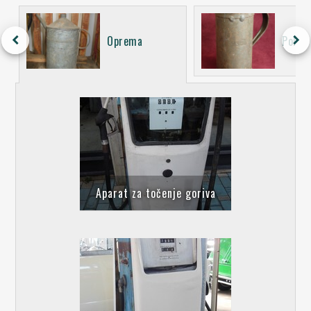
keyboard_arrow_left
keyboard_arrow_right
Oprema
Pokuć
Aparat za točenje goriva