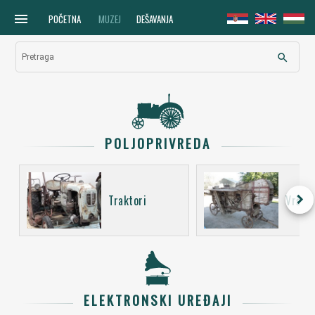
menu
POČETNA
MUZEJ
DEŠAVANJA
search
Pretraga
POLJOPRIVREDA
keyboard_arrow_right
Traktori
Vršali
ELEKTRONSKI UREĐAJI