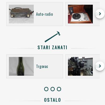
keyboard_arrow_right
Auto-radio
Gramo
STARI ZANATI
keyboard_arrow_right
Trgovac
Kino o
OSTALO