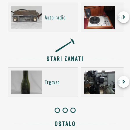
keyboard_arrow_right
Auto-radio
Gramo
STARI ZANATI
keyboard_arrow_right
Trgovac
Kino o
OSTALO