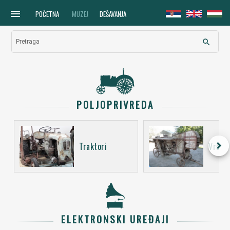
menu
POČETNA
MUZEJ
DEŠAVANJA
search
Pretraga
POLJOPRIVREDA
keyboard_arrow_right
Traktori
Vršali
ELEKTRONSKI UREĐAJI