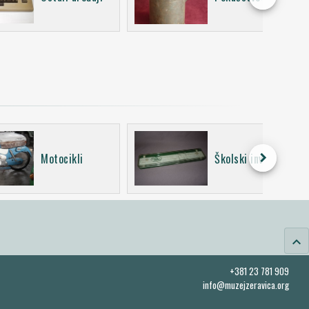
keyboard_arrow_right
Motocikli
Školski inventar
keyboard_arrow_up
+381 23 781 909
info@muzejzeravica.org