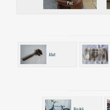
Peć
Alat
Bicikli