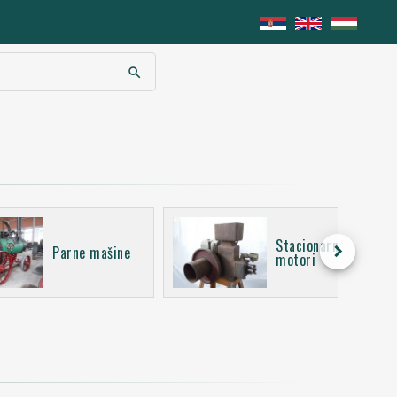
search
Stacionarni
keyboard_arrow_right
Parne mašine
motori