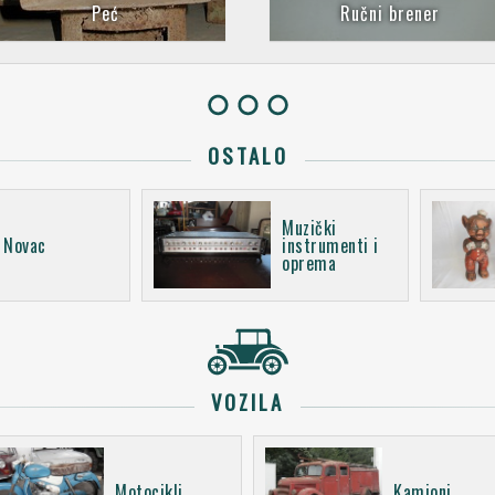
Peć
Ručni brener
OSTALO
Muzički
Novac
instrumenti i
oprema
VOZILA
Motocikli
Kamioni