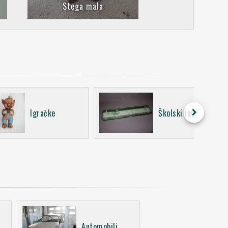
Stega mala
keyboard_arrow_right
Igračke
Školski inventar
Automobili