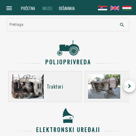
menu
POČETNA
MUZEJ
DEŠAVANJA
search
Pretraga
POLJOPRIVREDA
keyboard_arrow_right
Traktori
Vršali
ELEKTRONSKI UREĐAJI