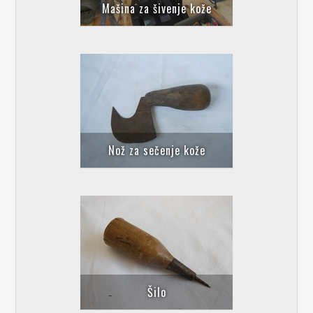
Mašina za šivenje kože
Nož za sečenje kože
Šilo