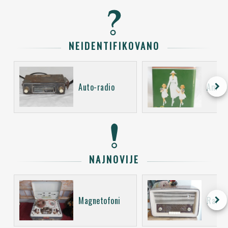
NEIDENTIFIKOVANO
keyboard_arrow_right
Auto-radio
Ambal
NAJNOVIJE
keyboard_arrow_right
Magnetofoni
Radio 