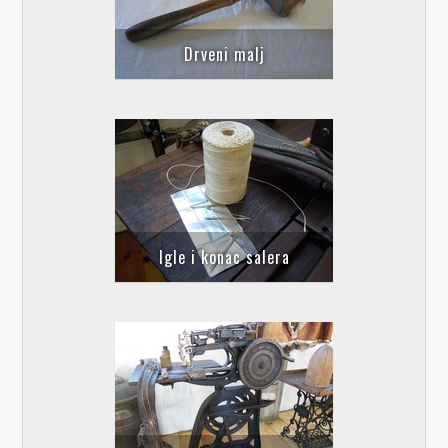
Drveni malj
Igle i konac salera