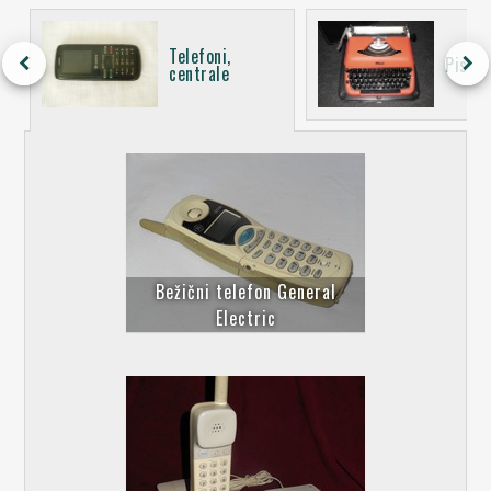
Telefoni,
keyboard_arrow_left
keyboard_arrow_right
Pisać
centrale
Bežični telefon General
Electric