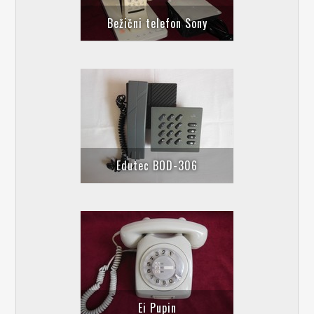
Bežični telefon Sony
Edutec BOD-306
Ei Pupin