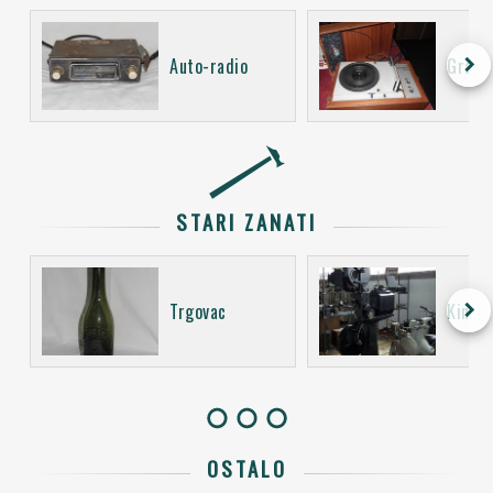
keyboard_arrow_right
Auto-radio
Gramo
STARI ZANATI
keyboard_arrow_right
Trgovac
Kino o
OSTALO