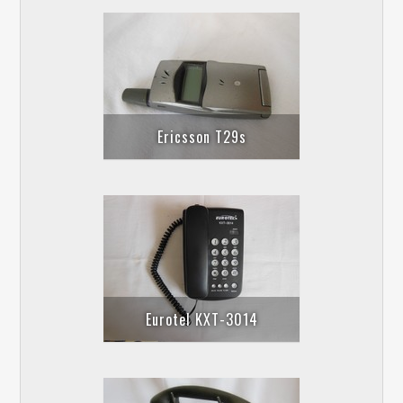
Ericsson T29s
Eurotel KXT-3014