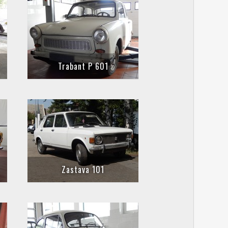
Trabant P 601
Zastava 101