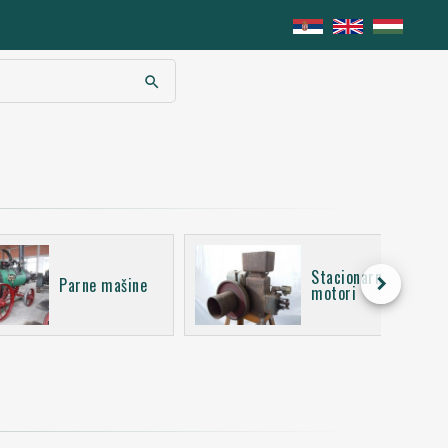
search
Stacionarni
keyboard_arrow_right
Parne mašine
motori