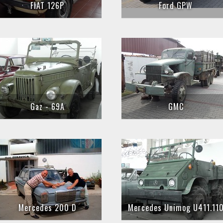
FIAT 126P
Ford GPW
Gaz - 69A
GMC
Mercedes 200 D
Mercedes Unimog U411.11