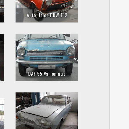
Auto Union DKW F12
DAF 55 Variomatic