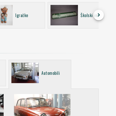
keyboard_arrow_right
Igračke
Školski inventar
Automobili